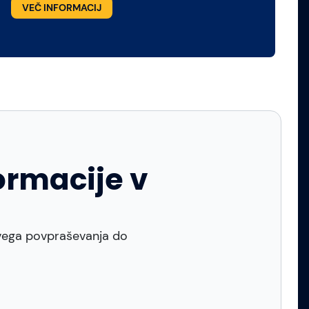
VEČ INFORMACIJ
ormacije v
rvega povpraševanja do