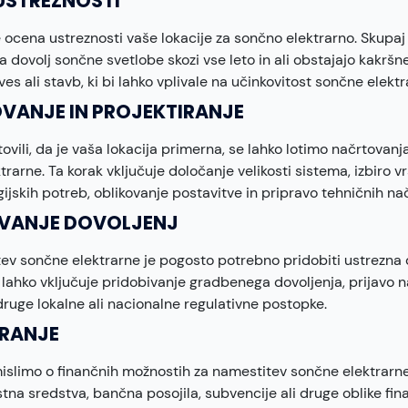
USTREZNOSTI
je ocena ustreznosti vaše lokacije za sončno elektrarno. Skupaj
a dovolj sončne svetlobe skozi vse leto in ali obstajajo kakršne 
es ali stavb, ki bi lahko vplivale na učinkovitost sončne elektr
VANJE IN PROJEKTIRANJE
vili, da je vaša lokacija primerna, se lahko lotimo načrtovanja
rarne. Ta korak vključuje določanje velikosti sistema, izbiro vr
ijskih potreb, oblikovanje postavitve in pripravo tehničnih nač
IVANJE DOVOLJENJ
ev sončne elektrarne je pogosto potrebno pridobiti ustrezna 
o lahko vključuje pridobivanje gradbenega dovoljenja, prijavo n
ruge lokalne ali nacionalne regulativne postopke.
CRANJE
islimo o finančnih možnostih za namestitev sončne elektrarne
astna sredstva, bančna posojila, subvencije ali druge oblike f