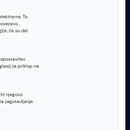
elektrarne. To
 povezavo
ije, če so del
vzpostavitev
lasij za priklop na
iti njegovo
a zagotavljanje