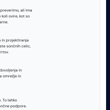
 preverimo, ali ima
koli ovire, kot so
arne.
 in projektiranja
ste sončnih celic,
rtov.
dovoljenja in
a omrežje in
. To lahko
inančne podpore.