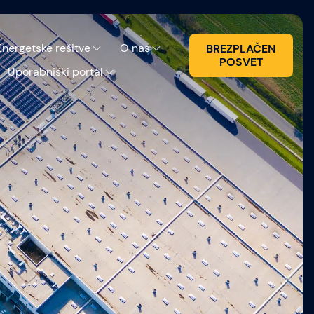
Energetske rešitve
O nas
BREZPLAČEN
POSVET
Uporabniški portal