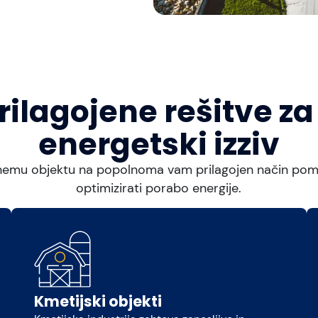
ilagojene rešitve za
energetski izziv
emu objektu na popolnoma vam prilagojen način poma
optimizirati porabo energije.
Kmetijski objekti