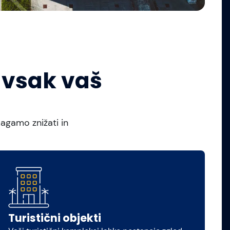
 vsak vaš
gamo znižati in
Turistični objekti