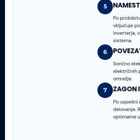
NAMEST
Po pridobit
vključuje p
inverterja, 
sistema.
POVEZA
Sončno elek
električnih
omrežje.
ZAGON 
Po uspešni 
delovanje. 
optimalne u