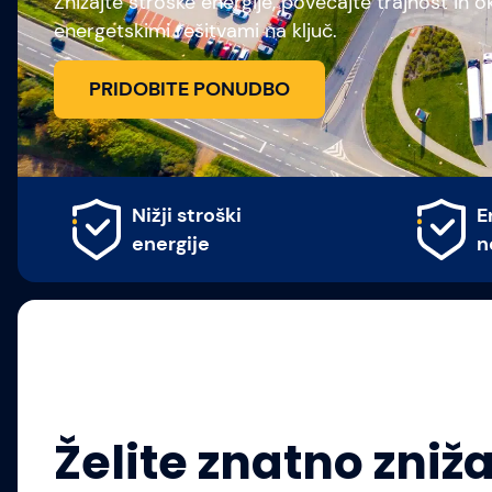
Znižajte stroške energije, povečajte trajnost in o
energetskimi rešitvami na ključ.
PRIDOBITE PONUDBO
Nižji stroški
E
energije
n
Želite znatno zniža