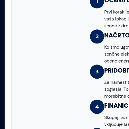
OCENA 
Prvi korak 
vaša lokacij
sence z drev
NAČRTO
Ko smo ugoto
sončne elekt
oceno energ
PRIDOB
Za namestit
soglasja. T
morebitne d
FINANI
Skupaj razm
vključuje l