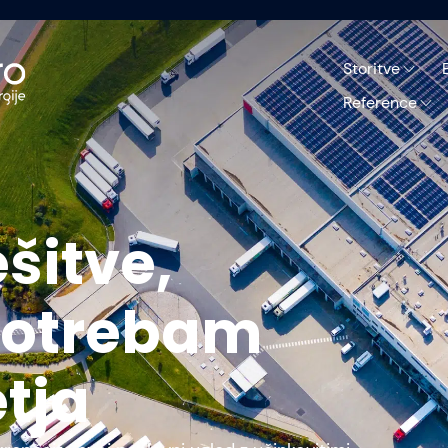
Storitve
Reference
šitve,
potrebam
tja