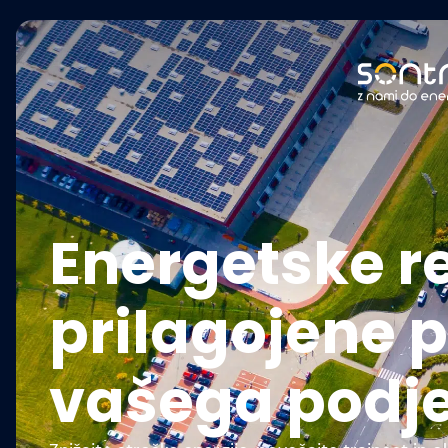
Energetske re
prilagojene 
vašega podje