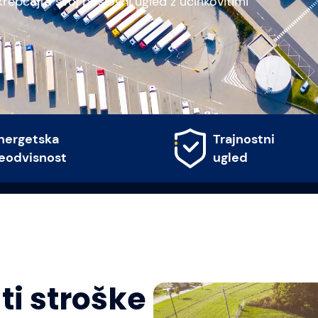
krepčajte svoj poslovni ugled z učinkovitimi
nergetska
Trajnostni
eodvisnost
ugled
ti stroške