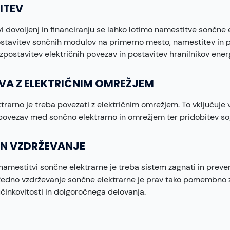
ITEV
vi dovoljenj in financiranju se lahko lotimo namestitve sončne 
ostavitev sončnih modulov na primerno mesto, namestitev in
vzpostavitev električnih povezav in postavitev hranilnikov energ
VA Z ELEKTRIČNIM OMREŽJEM
trarno je treba povezati z električnim omrežjem. To vključuje 
 povezav med sončno elektrarno in omrežjem ter pridobitev sog
IN VZDRŽEVANJE
namestitvi sončne elektrarne je treba sistem zagnati in prever
Redno vzdrževanje sončne elektrarne je prav tako pomembno z
činkovitosti in dolgoročnega delovanja.