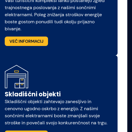
Vaši turistični kompleksi lahko postanejo zgled
trajnostnega poslovanja z našimi sončnimi
elektrarnami. Poleg znižanja stroškov energije
boste gostom ponudili tudi okolju prijazno
bivanje.
VEČ INFORMACIJ
Skladiščni objekti
Skladiščni objekti zahtevajo zanesljivo in
cenovno ugodno oskrbo z energijo. Z našimi
sončnimi elektrarnami boste zmanjšali svoje
stroške in povečali svojo konkurenčnost na trgu.​