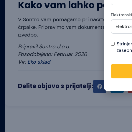
Kako vam lahko poma
Elektronsk
V Sontro vam pomagamo pri načrtovanju celotn
črpalke. Pripravimo vam dokumentacijo za prid
izvedbo.
Strinj
Pripravil Sontro d.o.o.
zasebn
Posodobljeno: Februar 2026
Vir:
Eko sklad
Delite objavo s prijatelji: