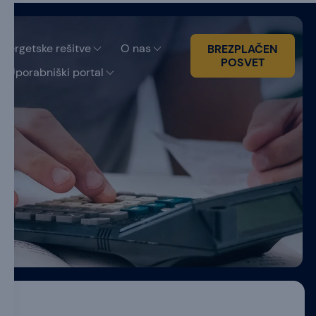
Energetske rešitve
O nas
BREZPLAČEN
POSVET
Uporabniški portal