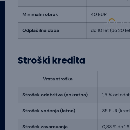
Minimalni obrok
40 EUR
Odplačilna doba
do 10 let (do 20 l
Stroški kredita
Vrsta stroška
Strošek odobritve (enkratno)
1,5 % od odo
Strošek vodenja (letno)
35 EUR (kred
Strošek zavarovanja
0,83 % do 1,