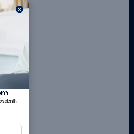
čem
posebnih