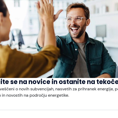
o
120 mesecev
(10 let):
Vrednost
cca 130 EUR
cca 600 EUR
175 EUR (max)
ite se na novice in ostanite na teko
450 EUR
veščeni o novih subvencijah, nasvetih za prihranek energije, 
in novostih na področju energetike.
ko razlikujejo.