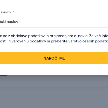
gamo?
i naslov
ega projekta, od sončne elektrarne do toplotne
obitev kredita Eko sklada in poskrbimo za celotno
am se z obdelavo podatkov in prejemanjem e-novic. Za več inf
osti in varovanju podatkov si preberite
varstvo osebih podatk
NAROČI ME