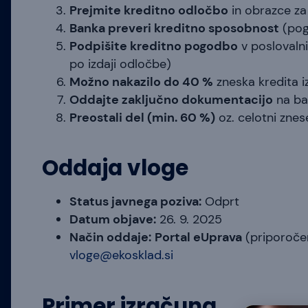
Prejmite kreditno odločbo
in obrazce za
Banka preveri kreditno sposobnost
(pog
Podpišite kreditno pogodbo
v poslovalni
po izdaji odločbe)
Možno nakazilo do 40 %
zneska kredita i
Oddajte zaključno dokumentacijo
na ba
Preostali del (min. 60 %)
oz. celotni znes
Oddaja vloge
Status javnega poziva:
Odprt
Datum objave:
26. 9. 2025
Način oddaje:
Portal eUprava
(priporočen
vloge@ekosklad.si
Primer izračuna