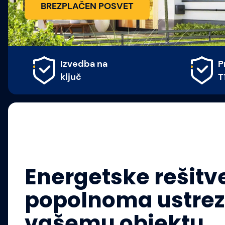
BREZPLAČEN POSVET
Preverjena
5
T1 oprema
p
Energetske rešitve
popolnoma ustrez
vašemu objektu