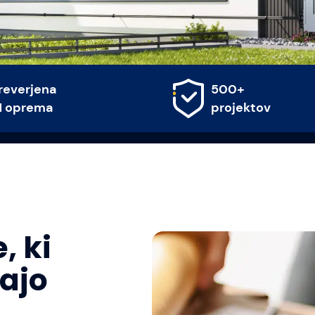
00+
Merljivi
rojektov
prihranki
, ki
ajo