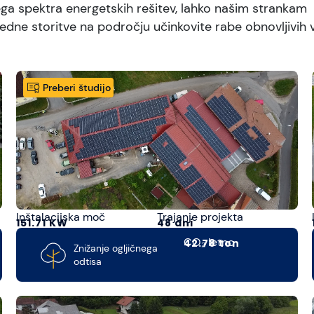
a spektra energetskih rešitev, lahko našim strankam
dne storitve na področju učinkovite rabe obnovljivih 
Preberi študijo
Inštalacijska moč
Trajanje projekta
151.71 KW
48 dni
CO₂ letno
42.78 ton
Znižanje ogljičnega
odtisa