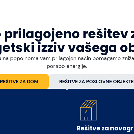
prilagojeno rešitev 
etski izziv vašega o
 na popolnoma vam prilagojen način pomagamo znižati 
porabo energije.
REŠITVE ZA DOM
REŠITVE ZA POSLOVNE OBJEKTE
Rešitve za novog