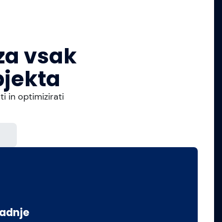
za vsak
bjekta
in optimizirati
radnje