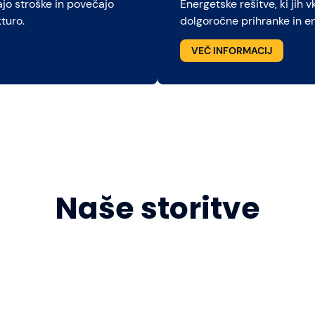
ajo stroške in povečajo
Energetske rešitve, ki jih 
turo.
dolgoročne prihranke in e
VEČ INFORMACIJ
Naše storitve