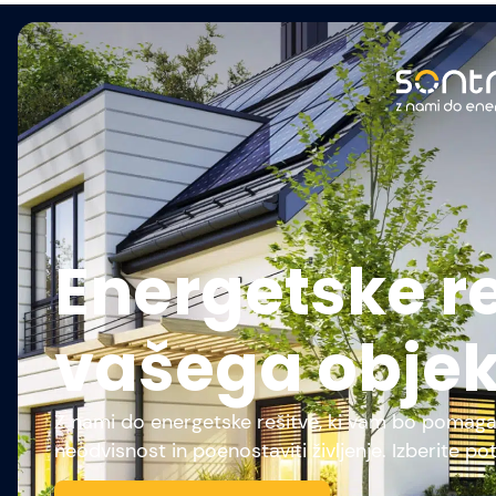
Energetske re
vašega obje
Z nami do energetske rešitve, ki vam bo pomagal
neodvisnost in poenostaviti življenje. Izberite pot