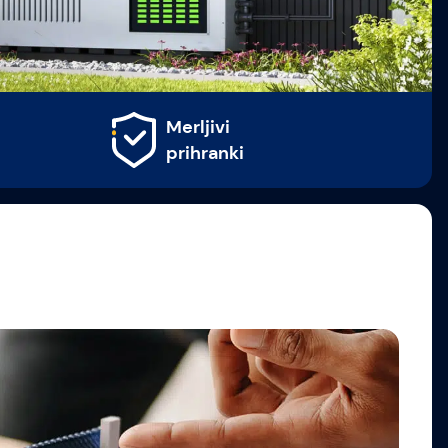
Izvedba na
ključ