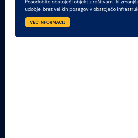
Posodobite obstoječi objekt z rešitvami, ki zmanjš
udobje, brez velikih posegov v obstoječo infrastruk
VEČ INFORMACIJ