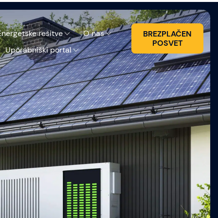
Energetske rešitve
O nas
BREZPLAČEN
POSVET
Uporabniški portal