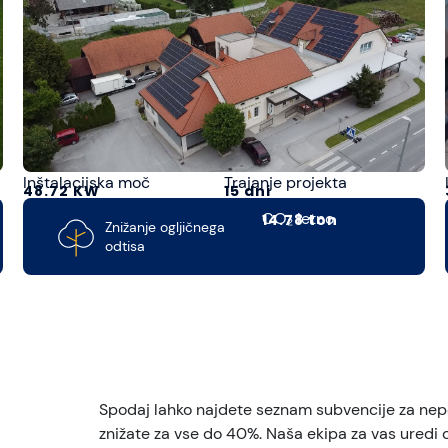
Inštalacijska moč
Trajanje projekta
48.72 KW
15 dni
CO₂ letno
14.78 ton
Znižanje ogljičnega
odtisa
Spodaj lahko najdete seznam subvencije za nepov
znižate za vse do 40%. Naša ekipa za vas uredi