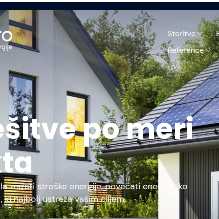
Storitve
Reference
šitve po meri
kta
a znižati stroške energije, povečati energetsko
, ki najbolj ustreza vašim ciljem.