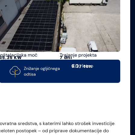
Inštalacijska moč
Trajanje projekta
35.35 KW
7 dni
CO₂ letno
9.37 ton
Znižanje ogljičnega
odtisa
ratna sredstva, s katerimi lahko strošek investicije
 celoten postopek – od priprave dokumentacije do