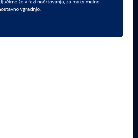
vključimo že v fazi načrtovanja, za maksimalne
nostavno vgradnjo.