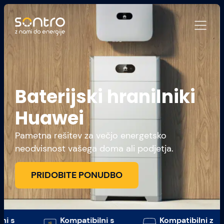
Baterijski hranilniki
Huawei
Pametna rešitev za večjo energetsko
neodvisnost vašega doma ali podjetja.
PRIDOBITE PONUDBO
Kompatibilni s
Kompatibilni z