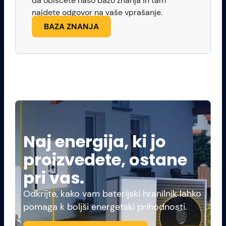
da obiščete našo bazo znanja in tam
najdete odgovor na vaše vprašanje.
BAZA ZNANJA
Naj energija, ki jo
proizvedete, ostane
pri vas.
Odkrijte, kako vam baterijski hranilnik lahko
pomaga k boljši energetski prihodnosti.