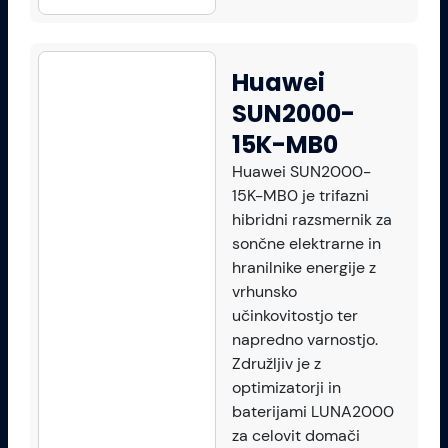
Huawei
SUN2000-
15K-MB0
Huawei SUN2000-
15K-MB0 je trifazni
hibridni razsmernik za
sončne elektrarne in
hranilnike energije z
vrhunsko
učinkovitostjo ter
napredno varnostjo.
Združljiv je z
optimizatorji in
baterijami LUNA2000
za celovit domači