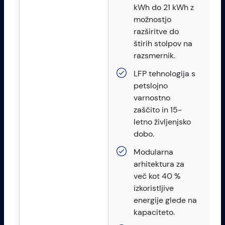
kWh do 21 kWh z
možnostjo
razširitve do
štirih stolpov na
razsmernik.
LFP tehnologija s
petslojno
varnostno
zaščito in 15-
letno življenjsko
dobo.
Modularna
arhitektura za
več kot 40 %
izkoristljive
energije glede na
kapaciteto.