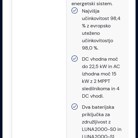
energetski sistem.
Najvišja
učinkovitost 98,4
% z evropsko
uteženo
učinkovitostjo
98,0 %.
DC vhodna moč
do 22,5 kW in AC
izhodna moč 15
kW z 2 MPPT
sledilnikoma in 4
DC vhodi.
Dva baterijska
priključka za
združljivost z
LUNA2000-S0 in
LUNA2000-S1