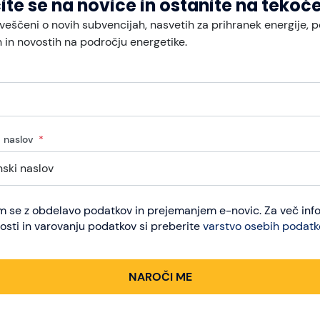
ite se na novice in ostanite na teko
P),
ke, praznjenje, ko so cene visoke,
veščeni o novih subvencijah, nasvetih za prihranek energije, 
izkazalo za smiselno.
in novostih na področju energetike.
ržne algoritme.
ntacije za
proizvodno elektrarno
, ne samooskrbno.
z ustreznim znanjem regulative in sistemske integracije.
i naslov
modulov.
ni model.
arne kot »proizvodne«.
am se z obdelavo podatkov in prejemanjem e-novic. Za več inf
osti in varovanju podatkov si preberite
varstvo osebih podatk
delovnih dneh.
čenem, prezračevanem prostoru.
NAROČI ME
 razdelilca.