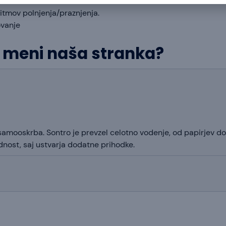
ritmov polnjenja/praznjenja.
ovanje
i meni naša stranka?
na samooskrba. Sontro je prevzel celotno vodenje, od papirjev d
rednost, saj ustvarja dodatne prihodke.