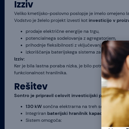
Izziv
Veliko kmetijsko-poslovno poslopje je imelo omejeno la
Vodstvo je želelo projekt izvesti kot
investicijo v proiz
prodaje električne energije na trgu,
potencialnega sodelovanja z agregatorjem,
prihodnje fleksibilnosti z vključevanjem v podporn
izkoriščanja baterijskega sistema za arbitrage (p
Izziv:
Ker je bila lastna poraba nizka, je bilo potrebno projekt
funkcionalnost hranilnika.
Rešitev
Sontro je pripravil celovit investicijski pristop:
130 kW
sončna elektrarna na treh segmentih streh
Integriran
baterijski hranilnik kapacitete 215 k
Sistem omogoča: