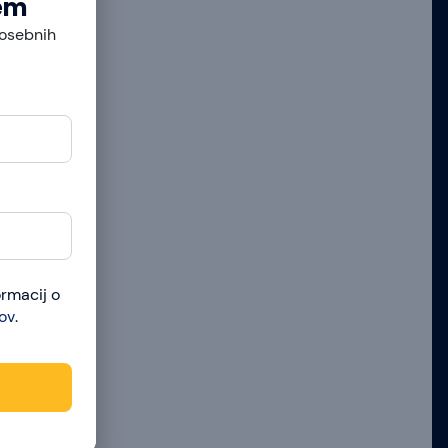
čem
posebnih
ormacij o
ov
.