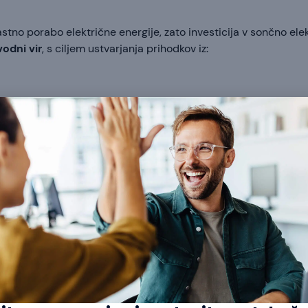
stno porabo električne energije, zato investicija v sončno el
vodni vir
, s ciljem ustvarjanja prihodkov iz:
e storitve,
olnjenje/praznjenje glede na tržne cene).
 zasnovati izključno kot tržno proizvodnjo, ob tem pa optimizira
e (optimalna razporeditev zaradi nosilnosti in orientacije).
Wh
z inverterjem primerne moči za tržne aplikacije.