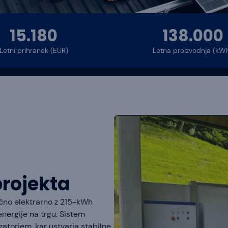
15.180
138.000
Letni prihranek (EUR)
Letna proizvodnja (kW
projekta
čno elektrarno z 215-kWh
nergije na trgu. Sistem
atorjem, kar ustvarja stabilne