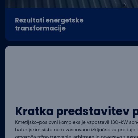
Rezultati energetske
transformacije
Kratka predstavitev 
Kmetijsko-poslovni kompleks je vzpostavil 130-kW son
baterijskim sistemom, zasnovano izključno za prodajo e
omogoča tržno trgovanje, arbitrage in povezavo z agreg