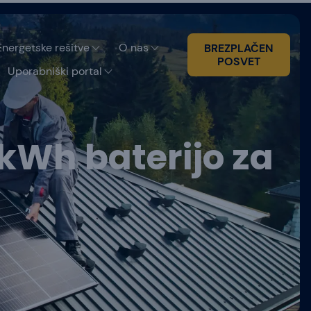
Energetske rešitve
O nas
BREZPLAČEN
POSVET
Uporabniški portal
kWh baterijo za