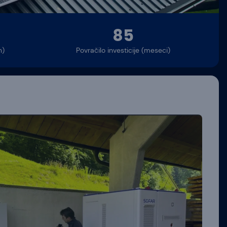
85
h)
Povračilo investicije (meseci)