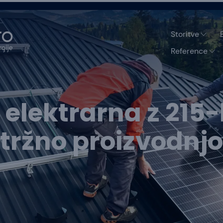
Storitve
Reference
elektrarna z 215-
tržno proizvodnjo