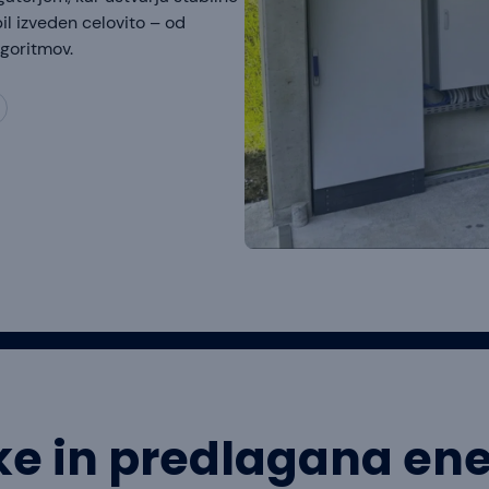
bil izveden celovito – od
lgoritmov.
nke in predlagana en