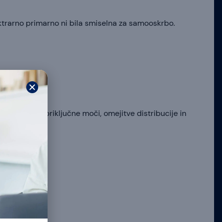
ektrarno primarno ni bila smiselna za samooskrbo.
ti strukturo priključne moči, omejitve distribucije in