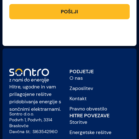
POŠLJI
PODJETJE
O nas
Hitre, ugodne in vam
Zaposlitev
prilagojene rešitve
Kontakt
pridobivanja energije s
Pravno obvestilo
sončnimi elektrarnami.
Sontro d.o.o.
HITRE POVEZAVE
Podvrh 1, Podvrh, 3314
Storitve
Braslovče
Davčna št.: SI63542960
Energetske rešitve