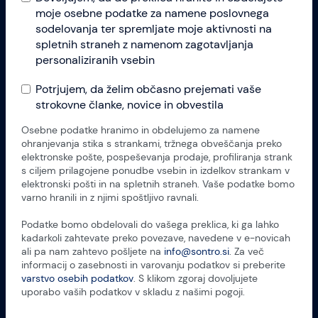
moje osebne podatke za namene poslovnega
sodelovanja ter spremljate moje aktivnosti na
spletnih straneh z namenom zagotavljanja
personaliziranih vsebin
Potrjujem, da želim občasno prejemati vaše
strokovne članke, novice in obvestila
Osebne podatke hranimo in obdelujemo za namene
ohranjevanja stika s strankami, tržnega obveščanja preko
elektronske pošte, pospeševanja prodaje, profiliranja strank
s ciljem prilagojene ponudbe vsebin in izdelkov strankam v
elektronski pošti in na spletnih straneh. Vaše podatke bomo
varno hranili in z njimi spoštljivo ravnali.
Podatke bomo obdelovali do vašega preklica, ki ga lahko
kadarkoli zahtevate preko povezave, navedene v e-novicah
ali pa nam zahtevo pošljete na
info@sontro.si
. Za več
informacij o zasebnosti in varovanju podatkov si preberite
varstvo osebih podatkov
. S klikom zgoraj dovoljujete
uporabo vaših podatkov v skladu z našimi pogoji.