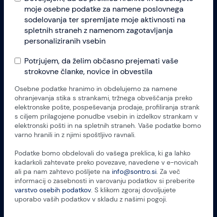
moje osebne podatke za namene poslovnega
sodelovanja ter spremljate moje aktivnosti na
spletnih straneh z namenom zagotavljanja
personaliziranih vsebin
Potrjujem, da želim občasno prejemati vaše
strokovne članke, novice in obvestila
Osebne podatke hranimo in obdelujemo za namene
ohranjevanja stika s strankami, tržnega obveščanja preko
elektronske pošte, pospeševanja prodaje, profiliranja strank
s ciljem prilagojene ponudbe vsebin in izdelkov strankam v
elektronski pošti in na spletnih straneh. Vaše podatke bomo
varno hranili in z njimi spoštljivo ravnali.
Podatke bomo obdelovali do vašega preklica, ki ga lahko
kadarkoli zahtevate preko povezave, navedene v e-novicah
ali pa nam zahtevo pošljete na
info@sontro.si
. Za več
informacij o zasebnosti in varovanju podatkov si preberite
varstvo osebih podatkov
. S klikom zgoraj dovoljujete
uporabo vaših podatkov v skladu z našimi pogoji.