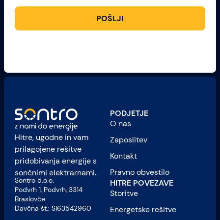
POŠLJI
PODJETJE
O nas
Hitre, ugodne in vam
Zaposlitev
prilagojene rešitve
Kontakt
pridobivanja energije s
Pravno obvestilo
sončnimi elektrarnami.
Sontro d.o.o.
HITRE POVEZAVE
Podvrh 1, Podvrh, 3314
Storitve
Braslovče
Davčna št.: SI63542960
Energetske rešitve