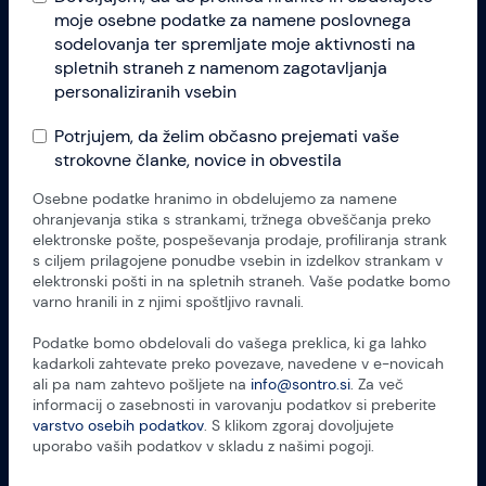
moje osebne podatke za namene poslovnega
sodelovanja ter spremljate moje aktivnosti na
spletnih straneh z namenom zagotavljanja
personaliziranih vsebin
Potrjujem, da želim občasno prejemati vaše
strokovne članke, novice in obvestila
Osebne podatke hranimo in obdelujemo za namene
ohranjevanja stika s strankami, tržnega obveščanja preko
elektronske pošte, pospeševanja prodaje, profiliranja strank
s ciljem prilagojene ponudbe vsebin in izdelkov strankam v
elektronski pošti in na spletnih straneh. Vaše podatke bomo
varno hranili in z njimi spoštljivo ravnali.
Podatke bomo obdelovali do vašega preklica, ki ga lahko
kadarkoli zahtevate preko povezave, navedene v e-novicah
ali pa nam zahtevo pošljete na
info@sontro.si
. Za več
informacij o zasebnosti in varovanju podatkov si preberite
varstvo osebih podatkov
. S klikom zgoraj dovoljujete
uporabo vaših podatkov v skladu z našimi pogoji.