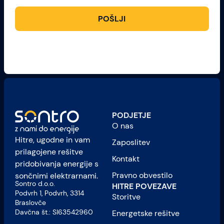
POŠLJI
PODJETJE
O nas
Hitre, ugodne in vam
Zaposlitev
prilagojene rešitve
Kontakt
pridobivanja energije s
Pravno obvestilo
sončnimi elektrarnami.
Sontro d.o.o.
HITRE POVEZAVE
Podvrh 1, Podvrh, 3314
Storitve
Braslovče
Davčna št.: SI63542960
Energetske rešitve