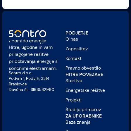
PODJETJE
O nas
Hitre, ugodne in vam
Zaposlitev
prilagojene rešitve
Kontakt
pridobivanja energije s
Pravno obvestilo
sončnimi elektrarnami.
Sontro d.o.o.
HITRE POVEZAVE
Podvrh 1, Podvrh, 3314
Storitve
Braslovče
Davčna št.: SI63542960
Energetske rešitve
Projekti
Študije primerov
ZA UPORABNIKE
Baza znanja