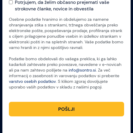
Potrjujem, da želim občasno prejemati vaše
strokovne članke, novice in obvestila
Osebne podatke hranimo in obdelujemo za namene
ohranjevanja stika s strankami, tržnega obveščanja preko
elektronske pošte, pospeševanja prodaje, profiliranja strank
s ciljem prilagojene ponudbe vsebin in izdelkov strankam v
elektronski pošti in na spletnih straneh. Vaše podatke bomo
varno hranili in z njimi spoštljivo ravnali.
Podatke bomo obdelovali do vašega preklica, ki ga lahko
kadarkoli zahtevate preko povezave, navedene v e-novicah
ali pa nam zahtevo pošljete na
info@sontro.si
. Za več
informacij o zasebnosti in varovanju podatkov si preberite
varstvo osebih podatkov
. S klikom zgoraj dovoljujete
uporabo vaših podatkov v skladu z našimi pogoji.
POŠLJI