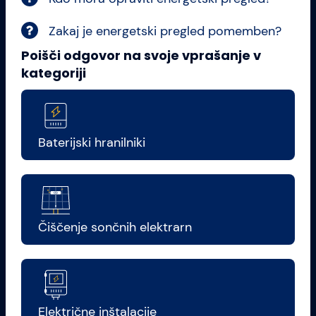
Zakaj je energetski pregled pomemben?
Poišči odgovor na svoje vprašanje v
kategoriji
Baterijski hranilniki
Čiščenje sončnih elektrarn
Električne inštalacije