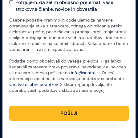
Potrjujem, da želim občasno prejemati vaše
strokovne članke, novice in obvestila
Osebne podatke hranimo in obdelujemo za namene
ohranjevanja stika s strankami, tržnega obveščanja preko
elektronske pošte, pospeševanja prodaje, profiliranja strank
s ciljem prilagojene ponudbe vsebin in izdelkov strankam v
elektronski pošti in na spletnih straneh. Vaše podatke bomo
varno hranili in z njimi spoštljivo ravnali.
Podatke bomo obdelovali do vašega preklica, ki ga lahko
kadarkoli zahtevate preko povezave, navedene v e-novicah
ali pa nam zahtevo pošljete na
info@sontro.si
. Za več
informacij o zasebnosti in varovanju podatkov si preberite
varstvo osebih podatkov
. S klikom zgoraj dovoljujete
uporabo vaših podatkov v skladu z našimi pogoji.
POŠLJI