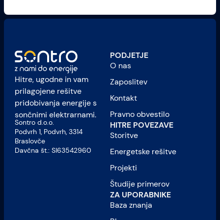
PODJETJE
O nas
Hitre, ugodne in vam
Zaposlitev
prilagojene rešitve
Kontakt
pridobivanja energije s
Pravno obvestilo
sončnimi elektrarnami.
Sontro d.o.o.
HITRE POVEZAVE
Podvrh 1, Podvrh, 3314
Storitve
Braslovče
Davčna št.: SI63542960
Energetske rešitve
Projekti
Študije primerov
ZA UPORABNIKE
Baza znanja