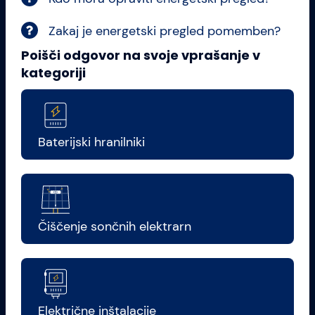
Zakaj je energetski pregled pomemben?
Poišči odgovor na svoje vprašanje v
kategoriji
Baterijski hranilniki
Čiščenje sončnih elektrarn
Električne inštalacije