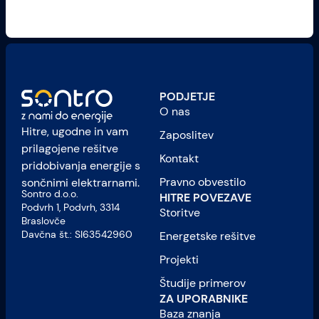
PODJETJE
O nas
Hitre, ugodne in vam
Zaposlitev
prilagojene rešitve
Kontakt
pridobivanja energije s
Pravno obvestilo
sončnimi elektrarnami.
Sontro d.o.o.
HITRE POVEZAVE
Podvrh 1, Podvrh, 3314
Storitve
Braslovče
Davčna št.: SI63542960
Energetske rešitve
Projekti
Študije primerov
ZA UPORABNIKE
Baza znanja