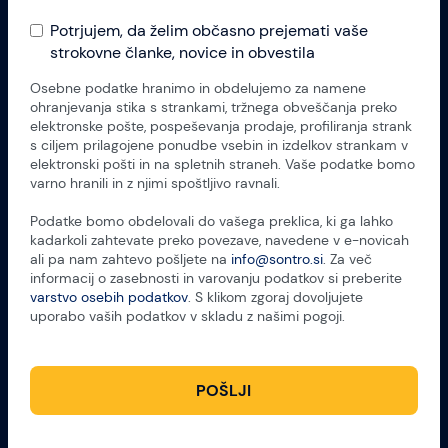
Potrjujem, da želim občasno prejemati vaše
strokovne članke, novice in obvestila
Osebne podatke hranimo in obdelujemo za namene
ohranjevanja stika s strankami, tržnega obveščanja preko
elektronske pošte, pospeševanja prodaje, profiliranja strank
s ciljem prilagojene ponudbe vsebin in izdelkov strankam v
elektronski pošti in na spletnih straneh. Vaše podatke bomo
varno hranili in z njimi spoštljivo ravnali.
Podatke bomo obdelovali do vašega preklica, ki ga lahko
kadarkoli zahtevate preko povezave, navedene v e-novicah
ali pa nam zahtevo pošljete na
info@sontro.si
. Za več
informacij o zasebnosti in varovanju podatkov si preberite
varstvo osebih podatkov
. S klikom zgoraj dovoljujete
uporabo vaših podatkov v skladu z našimi pogoji.
POŠLJI