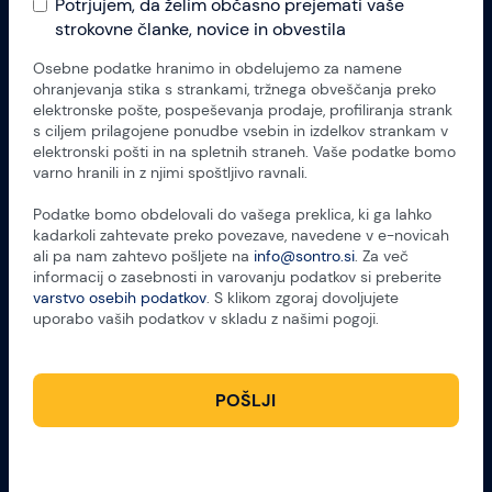
Potrjujem, da želim občasno prejemati vaše
strokovne članke, novice in obvestila
Osebne podatke hranimo in obdelujemo za namene
ohranjevanja stika s strankami, tržnega obveščanja preko
elektronske pošte, pospeševanja prodaje, profiliranja strank
s ciljem prilagojene ponudbe vsebin in izdelkov strankam v
elektronski pošti in na spletnih straneh. Vaše podatke bomo
varno hranili in z njimi spoštljivo ravnali.
Podatke bomo obdelovali do vašega preklica, ki ga lahko
kadarkoli zahtevate preko povezave, navedene v e-novicah
ali pa nam zahtevo pošljete na
info@sontro.si
. Za več
informacij o zasebnosti in varovanju podatkov si preberite
varstvo osebih podatkov
. S klikom zgoraj dovoljujete
uporabo vaših podatkov v skladu z našimi pogoji.
POŠLJI