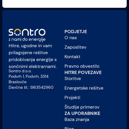
PODJETJE
O nas
Hitre, ugodne in vam
Zaposlitev
prilagojene rešitve
Kontakt
pridobivanja energije s
Pravno obvestilo
sončnimi elektrarnami.
Sontro d.o.o.
HITRE POVEZAVE
Podvrh 1, Podvrh, 3314
Storitve
Braslovče
Davčna št.: SI63542960
Energetske rešitve
Projekti
Študije primerov
ZA UPORABNIKE
Baza znanja
Blog