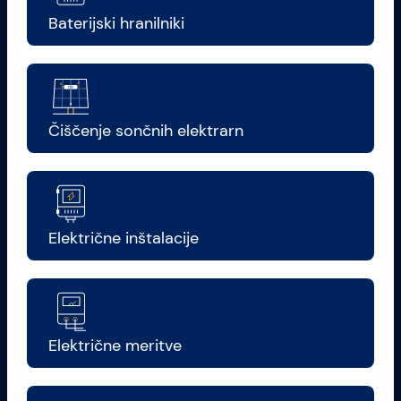
Baterijski hranilniki
Čiščenje sončnih elektrarn
Električne inštalacije
Električne meritve