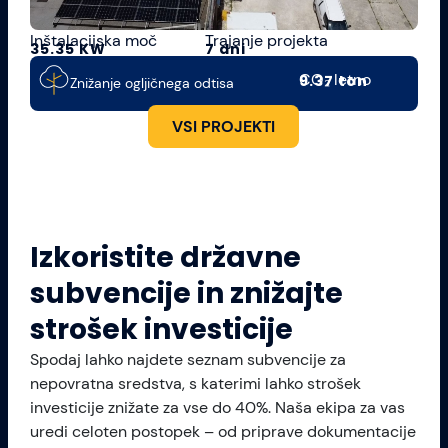
Inštalacijska moč
Trajanje projekta
35.35 KW
7 dni
CO₂ letno
9.37 ton
Znižanje ogljičnega odtisa
VSI PROJEKTI
Izkoristite državne
subvencije in znižajte
strošek investicije
Spodaj lahko najdete seznam subvencije za
nepovratna sredstva, s katerimi lahko strošek
investicije znižate za vse do 40%. Naša ekipa za vas
uredi celoten postopek – od priprave dokumentacije