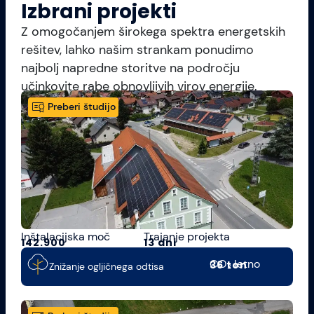
Izbrani projekti
Z omogočanjem širokega spektra energetskih
rešitev, lahko našim strankam ponudimo
najbolj napredne storitve na področju
učinkovite rabe obnovljivih virov energije.
Preberi študijo
Inštalacijska moč
Trajanje projekta
142.900
13 dni
CO₂ letno
36 ton
Znižanje ogljičnega odtisa