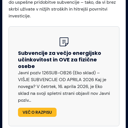
do uspešne pridobitve subvencije – tako, da vi brez
skrbi uživate v nižjih stroških in hitrejši povrnitvi
investicije.
Subvencije za večjo energijsko
učinkovitost in OVE za fizične
osebe
Javni poziv 126SUB-OB26 (Eko sklad) –
VIŠJE SUBVENCIJE OD APRILA 2026 Kaj je
novega? V četrtek, 16. aprila 2026, je Eko
sklad na svoji spletni strani objavil nov Javni
poziv…
VEČ O RAZPISU