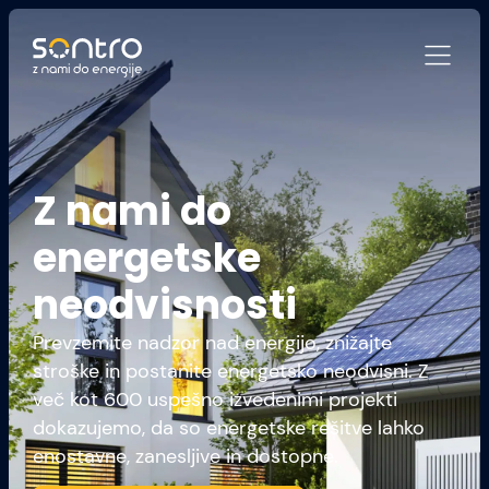
Z nami do
energetske
neodvisnosti
Prevzemite nadzor nad energijo, znižajte
stroške in postanite energetsko neodvisni. Z
več kot 600 uspešno izvedenimi projekti
dokazujemo, da so energetske rešitve lahko
enostavne, zanesljive in dostopne.