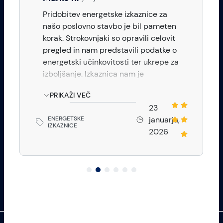
Pridobitev energetske izkaznice za
našo poslovno stavbo je bil pameten
korak. Strokovnjaki so opravili celovit
pregled in nam predstavili podatke o
energetski učinkovitosti ter ukrepe za
izboljšanje. Izkaznica nam je
omogočila vpogled v našo porabo
PRIKAŽI VEČ
energije in nam pomagala pri
23
načrtovanju in izvajanju ukrepov za
ENERGETSKE
januarja,
zmanjšanje stroškov in zmanjšanje
IZKAZNICE
2026
našega ogljičnega odtisa. Pridobitev
energetske izkaznice je bila vredna
naložba v našo dolgoročno trajnostno
poslovanje.