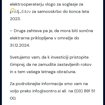
elektrooperaterju vlogo za soglasje za
priključitev za samooskrbo do konca leta
2023.
– Druga zahteva pa je, da mora biti sončna
elektrarna priklopljena v omrežje do
31.12.2024.
Svetujemo vam, da k investiciji pristopite
čimprej, da ne zamudite zastavljenih rokov
in s tem vašega letnega obračuna.
Za podrobnejše informacije smo vam na
voljo preko
info@sontro.si
ali na (03) 891 51
00.