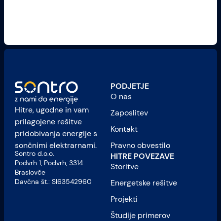
PODJETJE
O nas
Hitre, ugodne in vam
Zaposlitev
prilagojene rešitve
Kontakt
pridobivanja energije s
Pravno obvestilo
sončnimi elektrarnami.
Sontro d.o.o.
HITRE POVEZAVE
Podvrh 1, Podvrh, 3314
Storitve
Braslovče
Davčna št.: SI63542960
Energetske rešitve
Projekti
Študije primerov