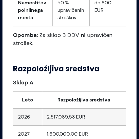
Namestitev
50 %
do 600
polnilnega
upravičenih
EUR
mesta
stroškov
Opomba:
Za sklop B DDV
ni
upravičen
strošek.
Razpoložljiva sredstva
Sklop A
Leto
Razpoložljiva sredstva
2026
2.517.069,53 EUR
2027
1.600.000,00 EUR