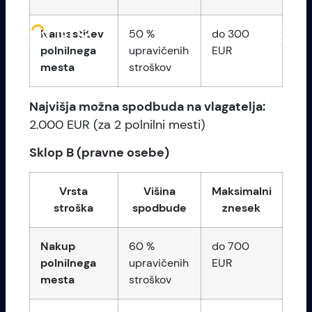
Namestitev
50 %
do 300
polnilnega
upravičenih
EUR
mesta
stroškov
Najvišja možna spodbuda na vlagatelja:
2.000 EUR (za 2 polnilni mesti)
Sklop B (pravne osebe)
Vrsta
Višina
Maksimalni
stroška
spodbude
znesek
Nakup
60 %
do 700
polnilnega
upravičenih
EUR
mesta
stroškov