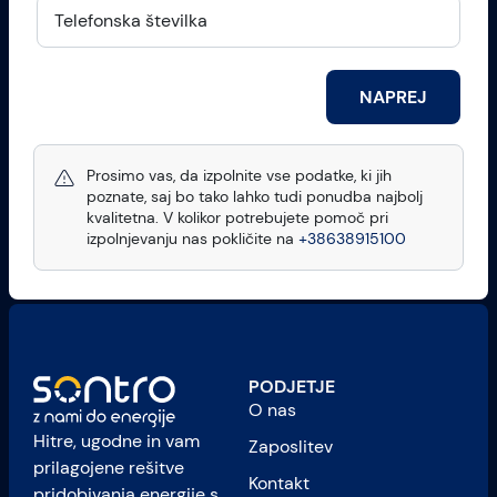
NAPREJ
Prosimo vas, da izpolnite vse podatke, ki jih
poznate, saj bo tako lahko tudi ponudba najbolj
kvalitetna. V kolikor potrebujete pomoč pri
izpolnjevanju nas pokličite na
+38638915100
PODJETJE
O nas
Hitre, ugodne in vam
Zaposlitev
prilagojene rešitve
Kontakt
pridobivanja energije s