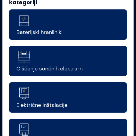
kategoriji
Baterijski hranilniki
Čiščenje sončnih elektrarn
Električne inštalacije