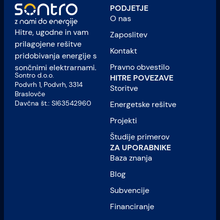
PODJETJE
O nas
Hitre, ugodne in vam
Zaposlitev
prilagojene rešitve
Kontakt
pridobivanja energije s
Pravno obvestilo
sončnimi elektrarnami.
Sontro d.o.o.
HITRE POVEZAVE
Podvrh 1, Podvrh, 3314
Storitve
Braslovče
Davčna št.: SI63542960
Energetske rešitve
Projekti
Študije primerov
ZA UPORABNIKE
Baza znanja
Blog
Subvencije
Financiranje