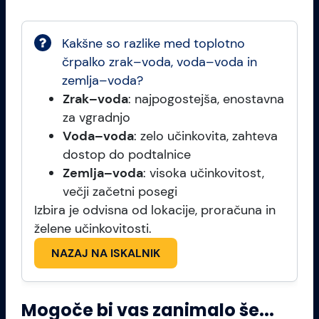
Kakšne so razlike med toplotno
črpalko zrak–voda, voda–voda in
zemlja–voda?
Zrak–voda
: najpogostejša, enostavna
za vgradnjo
Voda–voda
: zelo učinkovita, zahteva
dostop do podtalnice
Zemlja–voda
: visoka učinkovitost,
večji začetni posegi
Izbira je odvisna od lokacije, proračuna in
želene učinkovitosti.
NAZAJ NA ISKALNIK
Mogoče bi vas zanimalo še...