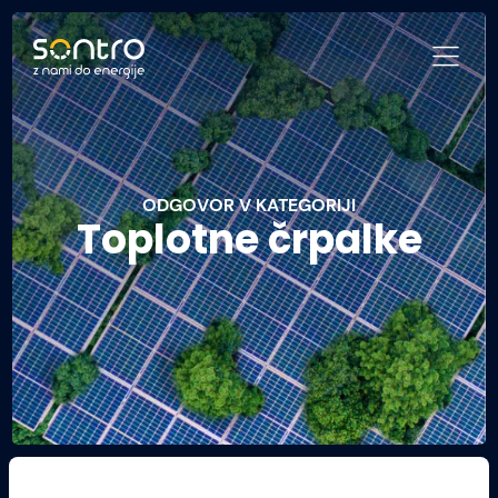
ODGOVOR V KATEGORIJI
Toplotne črpalke