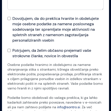
Dovoljujem, da do preklica hranite in obdelujete
moje osebne podatke za namene poslovnega
sodelovanja ter spremljate moje aktivnosti na
spletnih straneh z namenom zagotavljanja
personaliziranih vsebin
Potrjujem, da želim občasno prejemati vaše
strokovne članke, novice in obvestila
Osebne podatke hranimo in obdelujemo za namene
ohranjevanja stika s strankami, tržnega obveščanja preko
elektronske pošte, pospeševanja prodaje, profiliranja strank
s ciljem prilagojene ponudbe vsebin in izdelkov strankam v
elektronski pošti in na spletnih straneh. Vaše podatke bomo
varno hranili in z njimi spoštljivo ravnali.
Podatke bomo obdelovali do vašega preklica, ki ga lahko
kadarkoli zahtevate preko povezave, navedene v e-novicah
ali pa nam zahtevo pošljete na
info@sontro.si
. Za več