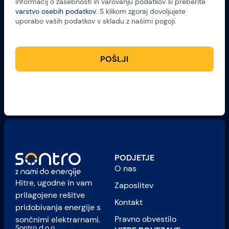
informacij o zasebnosti in varovanju podatkov si preberite
varstvo osebih podatkov
. S klikom zgoraj dovoljujete
uporabo vaših podatkov v skladu z našimi pogoji.
POŠLJI
PODJETJE
O nas
Hitre, ugodne in vam
Zaposlitev
prilagojene rešitve
Kontakt
pridobivanja energije s
Pravno obvestilo
sončnimi elektrarnami.
Sontro d.o.o.