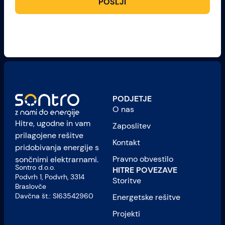
POŠLJI
PODJETJE
O nas
Hitre, ugodne in vam
Zaposlitev
prilagojene rešitve
Kontakt
pridobivanja energije s
Pravno obvestilo
sončnimi elektrarnami.
Sontro d.o.o.
HITRE POVEZAVE
Podvrh 1, Podvrh, 3314
Storitve
Braslovče
Davčna št.: SI63542960
Energetske rešitve
Projekti