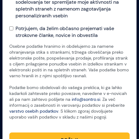
sodelovanja ter spremljate moje aktivnosti na
spletnih straneh z namenom zagotavljanja
personaliziranih vsebin
Potrjujem, da želim občasno prejemati vaše
strokovne članke, novice in obvestila
Osebne podatke hranimo in obdelujemo za namene
ohranjevanja stika s strankami, tržnega obveščanja preko
elektronske pošte, pospeševanja prodaje, profiliranja strank
s ciljem prilagojene ponudbe vsebin in izdelkov strankam v
elektronski pošti in na spletnih straneh. Vaše podatke bomo
varno hranili in z njimi spoštljivo ravnali.
Podatke bomo obdelovali do vašega preklica, ki ga lahko
kadarkoli zahtevate preko povezave, navedene v e-novicah
ali pa nam zahtevo pošljete na
info@sontro.si
. Za več
informacij o zasebnosti in varovanju podatkov si preberite
varstvo osebih podatkov
. S klikom zgoraj dovoljujete
uporabo vaših podatkov v skladu z našimi pogoji.