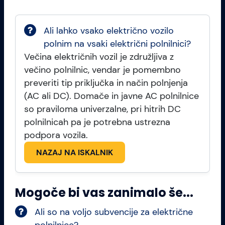
Ali lahko vsako električno vozilo
polnim na vsaki električni polnilnici?
Večina električnih vozil je združljiva z
večino polnilnic, vendar je pomembno
preveriti tip priključka in način polnjenja
(AC ali DC). Domače in javne AC polnilnice
so praviloma univerzalne, pri hitrih DC
polnilnicah pa je potrebna ustrezna
podpora vozila.
NAZAJ NA ISKALNIK
Mogoče bi vas zanimalo še...
Ali so na voljo subvencije za električne
polnilnice?