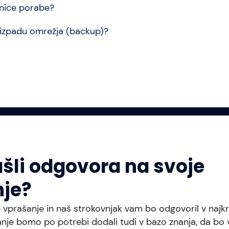
konice porabe?
b izpadu omrežja (backup)?
ašli odgovora na svoje
je?
e vprašanje in naš strokovnjak vam bo odgovoril v na
nje bomo po potrebi dodali tudi v bazo znanja, da bo