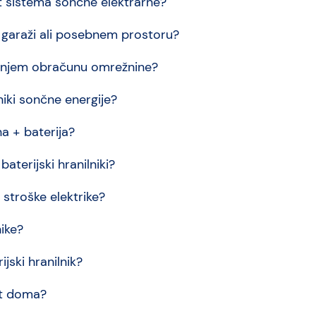
st sistema sončne elektrarne?
 v garaži ali posebnem prostoru?
anašnjem obračunu omrežnine?
lniki sončne energije?
a + baterija?
 baterijski hranilniki?
 stroške elektrike?
nike?
jski hranilnik?
ost doma?