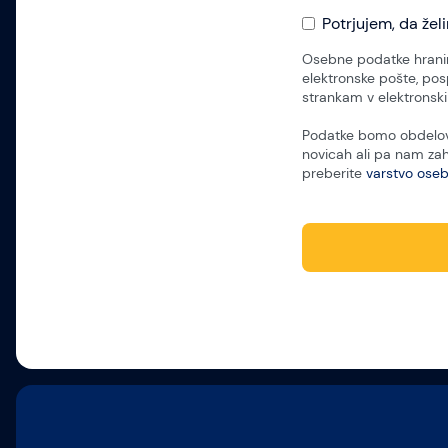
Potrjujem, da žel
Osebne podatke hranim
elektronske pošte, pos
strankam v elektronski 
Podatke bomo obdeloval
novicah ali pa nam za
preberite
varstvo ose