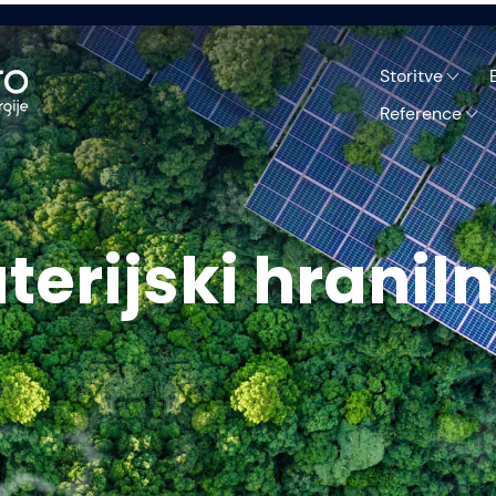
Storitve
Reference
terijski hraniln