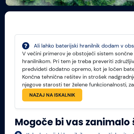
Ali lahko baterijski hranilnik dodam v ob
V večini primerov je obstoječi sistem sončne
hranilnikom. Pri tem je treba preveriti združlji
predvideti dodatno opremo, kot je ločen bater
Končna tehnična rešitev in strošek nadgradn
njegove starosti ter želene funkcionalnosti, z
NAZAJ NA ISKALNIK
Mogoče bi vas zanimalo š