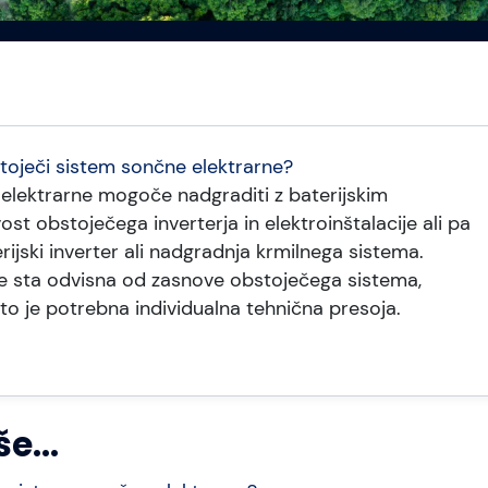
stoječi sistem sončne elektrarne?
 elektrarne mogoče nadgraditi z baterijskim
vost obstoječega inverterja in elektroinštalacije ali pa
ijski inverter ali nadgradnja krmilnega sistema.
je sta odvisna od zasnove obstoječega sistema,
ato je potrebna individualna tehnična presoja.
e...