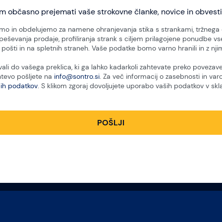
im občasno prejemati vaše strokovne članke, novice in obvesti
o in obdelujemo za namene ohranjevanja stika s strankami, tržnega
peševanja prodaje, profiliranja strank s ciljem prilagojene ponudbe vse
pošti in na spletnih straneh. Vaše podatke bomo varno hranili in z njimi
i do vašega preklica, ki ga lahko kadarkoli zahtevate preko povezav
htevo pošljete na
info@sontro.si
. Za več informacij o zasebnosti in var
bih podatkov
. S klikom zgoraj dovoljujete uporabo vaših podatkov v skl
POŠLJI