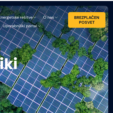
Energetske rešitve
O nas
BREZPLAČEN
POSVET
Uporabniški portal
iki