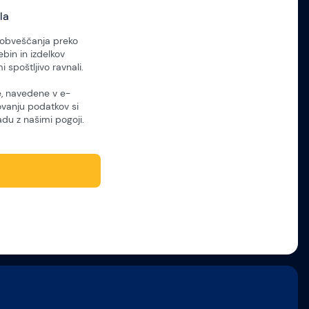
la
 obveščanja preko
bin in izdelkov
 spoštljivo ravnali.
e, navedene v e-
ovanju podatkov si
adu z našimi pogoji.