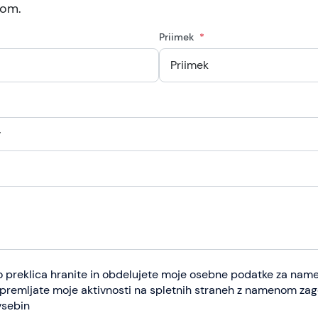
kom.
Priimek
o preklica hranite in obdelujete moje osebne podatke za na
spremljate moje aktivnosti na spletnih straneh z namenom zag
vsebin