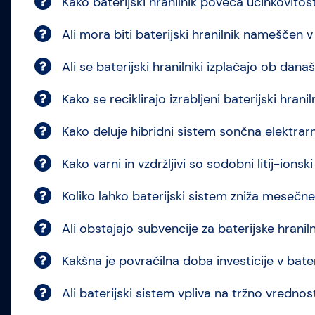
Kako baterijski hranilnik poveča učinkovito
Ali mora biti baterijski hranilnik nameščen
Ali se baterijski hranilniki izplačajo ob d
Kako se reciklirajo izrabljeni baterijski hrani
Kako deluje hibridni sistem sončna elektrarn
Kako varni in vzdržljivi so sodobni litij-ionski
Koliko lahko baterijski sistem zniža mesečne
Ali obstajajo subvencije za baterijske hranil
Kakšna je povračilna doba investicije v bateri
Ali baterijski sistem vpliva na tržno vredn